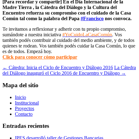
[Para recordar y compartir] En el Día Internacional de la
Madre Tierra , la Cátedra del Diálogo y la Cultura del
Encuentro refuerza su compromiso con el cuidado de la Casa
Común tal como la palabra del Papa
‪#‎
Francisco‬
nos convoca.
Te invitamos a reflexionar y adherir con tu propio compromiso,
sumándote a nuestra iniciativa
#‎
YoCuidoLaCasaComún‬
. Vos
también podés contribuir al cuidado del medio ambiente, y de todos
quienes te rodean. Vos también podés cuidar la Casa Común, lo que
es de todos. Empezá hoy.
Click para conocer cómo participar
Post
←
Cátedra: Inicia el Ciclo de Encuentro y Diálogo 2016
La Cátedra
del Diálogo inauguró el Ciclo 2016 de Encuentro y Diálogo
→
navigation
Mapa del sitio
Inicio
Institucional
Proyectos
Contacto
Entradas recientes
IPES desarrolló taller de Gestiones Bancarias