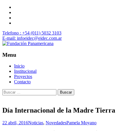
Telefono : +54 (011) 5032 3103
E-mail: infoeidec@eidec.com.ar
Menu
Skip
Inicio
to
Institucional
content
Proyectos
Contacto
Buscar:
Día Internacional de la Madre Tierra
22 abril, 2016
Noticias
,
Novedades
Pamela Moyano