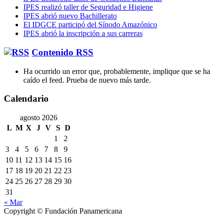
IPES realizó taller de Seguridad e Higiene
IPES abrió nuevo Bachillerato
El IDGCE participó del Sínodo Amazónico
IPES abrió la inscripción a sus carreras
Contenido RSS
Ha ocurrido un error que, probablemente, implique que se ha
caído el feed. Prueba de nuevo más tarde.
Calendario
agosto 2026
L
M
X
J
V
S
D
1
2
3
4
5
6
7
8
9
10
11
12
13
14
15
16
17
18
19
20
21
22
23
24
25
26
27
28
29
30
31
« Mar
Copyright © Fundación Panamericana